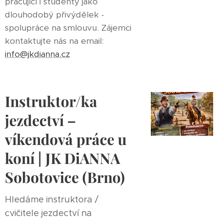
pracující i studenty jako
dlouhodobý přivýdělek -
spolupráce na smlouvu. Zájemci
kontaktujte nás na email:
info@jkdianna.cz
Instruktor/ka
jezdectví –
víkendová práce u
koní | JK DiANNA
Sobotovice (Brno)
Hledáme instruktora /
cvičitele jezdectví na