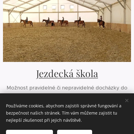
Jezdecká škola
Možnost pravidelné či nepravidelné docházky do
lekcí, vyjížděk, povození a máme i pony kroužek
pro nejmenší.
Používáme cookies, abychom zajistili správné fungování a
bezpečnost našich stránek. Tím vám můžeme zajistit tu
nejlepší zkušenost při jejich návštěvě.