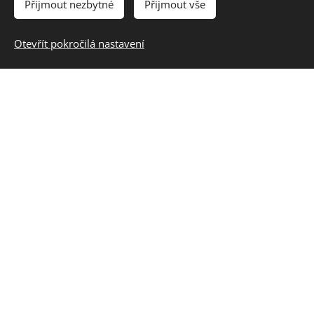
Přijmout nezbytné
Přijmout vše
Otevřít pokročilá nastavení
Ustájení koní
Navyšujeme kapacitu ustájených koní.
Rezervace a
nezávislá návštěva možná.